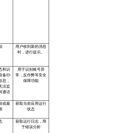
动
用户收到新的消息
时，进行提示。
态和识
用于识别账号异
备ID
常，反作弊等安全
信息，
保障功能
无法监
何通话
息
前或最
获取当前应用运行
用
状态
志
获取运行日志，用
于错误分析