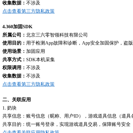
收集数
据：
不涉及
点击查看第三方隐私政策
4.
360加固SDK
所属公司：
北京三六零智领科技有限公司
使用目的：
用于检测App故障和诊断，App安全加固保护，
使用场景：
加固应用
共享方式：
SDK本机采集
权限调用：
不涉及
收集数据：
不涉及
点击查看第三方隐私政策
二、关联应用
1.
奶块
共享信息：账号信息（昵称、用户
ID），
游戏
道具
信息
（
道具
共享目的：统一账号登录，
实现游戏
道具
交易，保障账号安全
点击查看关联应用隐私政策