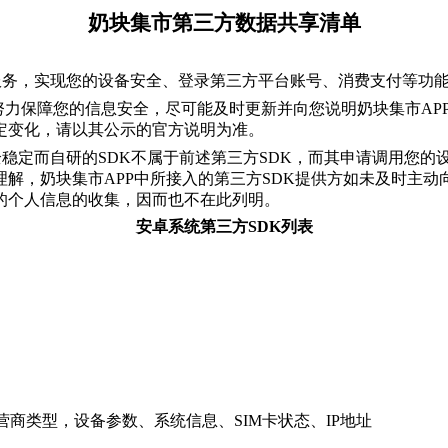
奶块
集市
第三方
数据
共享
清单
服务，实现您的设备安全、登录第三方平台账号、
消费支付
等功
努力保障您的信息安全，尽可能及时更新并向您说明
奶块集市
A
P
定变化，请以其公示的官方说明为准。
全稳定而自
研
的
SDK
不属于前述第三方
SDK
，而其申请调用您的
理解，
奶块集市
APP
中所接入的第三方
SDK
提供方如未及时
主动
的个人信息的收集，因而也不在此列明。
安卓系统
第三方
SDK列表
营商类型
，
设备
参数
、系统信息、
SIM卡状态、IP地址