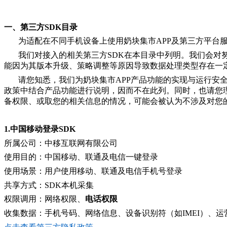
一、第三方
SDK目录
为适配在不同手机设备上使用
奶块集市
A
PP
及第三方平台
我们对接入的相关第三方SDK在本目录中列明。我们会对
能因为其版本升级、策略调整等原因导致数据处理类型存在一
请您知悉，
我们
为
奶块
集市
APP
产品功能的实现与运行安
政策中结合产品功能进行说明，因而不在此列。同时，也请您
备权限、或取您的相关信息的情况，可能会被认为不涉及对您
1.
中国移动
登录
SDK
所属公司：
中移互联网有限公司
使用目的：中国移动
、联通及电信
一键登录
使用场景
：
用户使用移动
、联通及电信
手机号登录
共享方式
：
SDK本机采集
权限调用
：
网络权限
、
电话权限
收集数据：手机号码
、
网络信息
、设备识别符（如IM
E
I）、
运