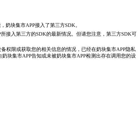
能，
奶块集市
APP
接入了第三方
SDK
。
P
所接入第三方的
SDK
的最新情况。但请您注意，第三方SDK可
设备权限或获取您的相关信息的情况，已经在
奶块集市
APP
隐私
向
奶块
集市
APP
告知或未被
奶块集市
APP
检测出存在调用您的设