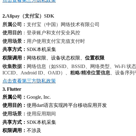
点击查看第三方
隐私政策
2.
Alipay（支付宝）SDK
所属公司：
支付宝（中国）网络技术有限公司
使用目的
：登录账户和支付安全风控
使用场景
：
用户使用支付宝充
值支付
时
共享方式
：
S
DK本机采集
权限
调用
：
网络
权限
、设备状态权限
、
位置权限
收集数据：
网络信息（如
SSID、BSSID
、网络类型
、
Wi-Fi 状
ICCID
、
Android ID、OAID
）
、
粗略
/
精准位置信息
、
设备序列
点击查看第三方隐私政策
3
.
Flutter
所属公司：
Google
,
Inc.
使用目的：
使用dart语言实现跨平台移动应用开发
使用场景
：
使用应用期间
共享方式
：
S
DK本机采集
权限
调用
：
不涉及