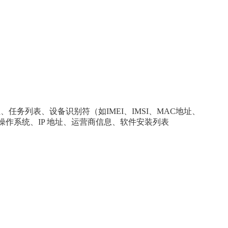
地址、任务列表、设备识别符
（如I
MEI
、I
MSI
、M
AC地址
、
操作系统
、
IP 地址、运营商信息、软件安装列表