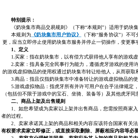
特别提示：
《奶块集市商品交易规则》（下称“本规则”）适用于奶块
本规则为
《奶块集市用户协议》
（下称“服务协议”）不
更，应当立即停止使用奶块集市服务并停止一切操作，变更事
1、
定义
1.买家：指在奶块集市，以有偿方式获得他人享有的游戏
2.卖家：指具备完全民事行为能力，遵循虎牙游戏的使
的游戏虚拟物品的使用权通过奶块集市转让给他人，从而获取
3.商品：指且仅指奶块集市中准备转让的游戏虚拟物品的
5.游戏虚拟物品：指虎牙所有并许可用户在合乎法律规
（包括但不限于游戏中的宝石、坐骑、装备等）及其他虎牙同
二、商品上架及出售规则
1、
如您希望成为卖家以上架并出售商品，您需按照商家入
者的过程。
2、
卖家承诺其上架的商品和相关内容应该符合国家有关法
有权要求卖家立即修正，或直接采取删除、屏蔽相应内容等必