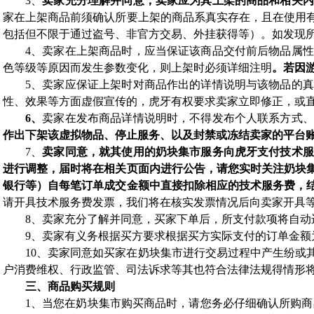
3、
卖家充分理解并同意，卖家应为其上架的商品和相关内
家在上架商品前须确认所要上架的商品系真实存在，且在使用
包括但不限于通过盗号、非官方交易、外挂获得等）。如发现
4、
卖家在上架商品时，应当保证该商品交付前后物品属性
色等级等原因而发生参数变化，则上架时必须详细注明
。若因
5、
卖家应保证上架时对商品作出的详情说明与该物品的真
性、效果等方面虚假宣传的，虎牙有权要求卖家立即修正，或
6、
卖家在发布商品详情说明时，不得发布个人联系方式、
作出下架该虚拟物品、停止服务、以及封禁或冻结卖家的平台
7、
卖家同意，就其使用的奶块集市服务向虎牙支付技术服
进行调整，届时将在相关页面内进行公告，请您实时关注奶块
银行等）自每笔订单成交金额中直接扣除相应的技术服务费，
请开具技术服务费发票，我们将在核实发票情况后向卖家开具
8、
卖家充分了解并同意，买家下单后，所支付款项将自动
9、
卖家有义务根据买方要求根据买方实际支付的订单金额
10、
卖家同意如买家在奶块集市进行交易过程中产生纷或
户消费维权、行政监管、司法诉求等其也符合法律法规得情形
三、商品购买规则
1、当您在奶块集市购买商品时，请您务必仔细确认所购商