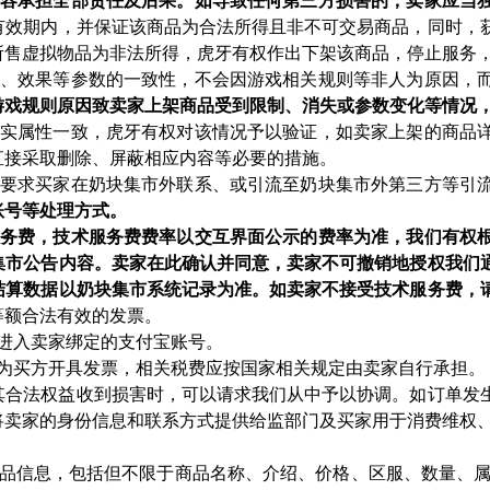
容承担全部责任及后果。如导致任何第三方损害的，卖家应当
有效期内，并保证该商品为合法所得且非不可交易商品，同时，
所售虚拟物品为非法所得，虎牙有权作出下架该商品，停止服务
、效果等参数的一致性，不会因游戏相关规则等非人为原因，
游戏规则原因致卖家上架商品受到限制、消失或参数变化等情况
实属性一致，虎牙有权对该情况予以验证，如卖家上架的商品
直接采取删除、屏蔽相应内容等必要的措施。
要求买家在奶块集市外联系、或引流至奶块集市外第三方等引
账号等处理方式。
务费，技术服务费费率以交互界面公示的费率为准，我们有权
集市公告内容。卖家在此确认并同意，卖家不可撤销地授权我们
结算数据以奶块集市系统记录为准。如卖家不接受技术服务费，
等额合法有效的发票。
进入卖家绑定的支付宝账号。
为买方开具发票，相关税费应按国家相关规定由卖家自行承担。
其合法权益收到损害时，可以请求我们从中予以协调。如订单发
将卖家的身份信息和联系方式提供给监部门及买家用于消费维权
品信息，包括但不限于商品名称、介绍、价格、区服、数量、属